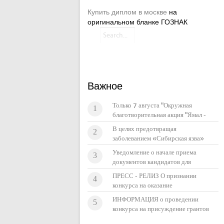
Купить диплом в москве
на
оригинальном бланке ГОЗНАК
Важное
Только 7 августа "Окружная
1
благотворительная акция "Ямал -
детям тундры!"
В целях предотвращая
2
заболеванием «Сибирская язва»
настоятельно рекомендуем
Уведомление о начале приема
3
ознакомиться с памяткой.
документов кандидатов для
включения в состав
ПРЕСС - РЕЛИЗ О признании
4
Общественного совета при
конкурса на оказание
департаменте по делам коренных
государственной поддержки в
ИНФОРМАЦИЯ о проведении
малочисленных народов Севера
5
области фольклора в 2016 году
конкурса на присуждение грантов
Ямало-Ненецкого автономного
несостоявшимся
в сфере сохранения исконной
округа