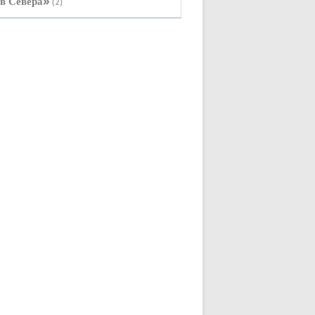
в Севера»
(2)