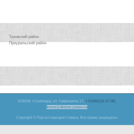
Тазовский район
Приуральский район
629008, г.Салехард, ул. Гаврюшина 17,
+7(34922)2-27-96,
kmns@dkmns.yanao.ru
Copyright © Портал народов Севера. Все права защищены.