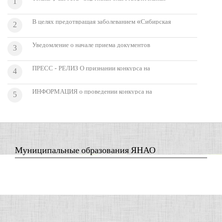
1
акция "Ямал - детям тундры!"
В целях предотвращая заболеванием «Сибирская
2
язва» настоятельно рекомендуем ознакомиться с
памяткой.
Уведомление о начале приема документов
3
кандидатов для включения в состав
Общественного совета при департаменте по делам
ПРЕСС - РЕЛИЗ О признании конкурса на
4
коренных малочисленных народов Севера Ямало-
оказание государственной поддержки в области
Ненецкого автономного округа
фольклора в 2016 году несостоявшимся
ИНФОРМАЦИЯ о проведении конкурса на
5
присуждение грантов в сфере сохранения
исконной среды обитания и традиционного
образа жизни коренных малочисленных народов
Севера Ямало-Ненецкого автономного округа в
2016 году
Муниципальные образования ЯНАО