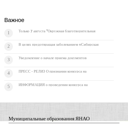
Важное
Только 7 августа "Окружная благотворительная
1
акция "Ямал - детям тундры!"
В целях предотвращая заболеванием «Сибирская
2
язва» настоятельно рекомендуем ознакомиться с
памяткой.
Уведомление о начале приема документов
3
кандидатов для включения в состав
Общественного совета при департаменте по делам
ПРЕСС - РЕЛИЗ О признании конкурса на
4
коренных малочисленных народов Севера Ямало-
оказание государственной поддержки в области
Ненецкого автономного округа
фольклора в 2016 году несостоявшимся
ИНФОРМАЦИЯ о проведении конкурса на
5
присуждение грантов в сфере сохранения
исконной среды обитания и традиционного
образа жизни коренных малочисленных народов
Севера Ямало-Ненецкого автономного округа в
2016 году
Муниципальные образования ЯНАО