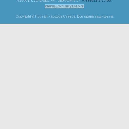
629008, г.Салехард, ул. Гаврюшина 17,
+7(34922)2-27-96,
kmns@dkmns.yanao.ru
Copyright © Портал народов Севера. Все права защищены.