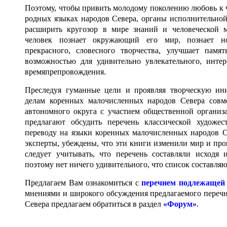
Поэтому, чтобы привить молодому поколению любовь к ч
родных языках народов Севера, органы исполнительной
расширить кругозор в мире знаний и человеческой м
человек познает окружающий его мир, познает н
прекрасного, словесного творчества, улучшает памят
возможностью для удивительно увлекательного, инте
времяпрепровождения.
Преследуя гуманные цели и проявляя творческую ин
делам коренных малочисленных народов Севера совме
автономного округа с участием общественной органи
предлагают обсудить перечень классической художе
переводу на языки коренных малочисленных народов 
эксперты, убеждены, что эти книги изменили мир и про
следует учитывать, что перечень составляли исходя
поэтому нет ничего удивительного, что список составля
Предлагаем Вам ознакомиться с
перечнем подлежащей 
мнениями и широкого обсуждения предлагаемого перечн
Севера предлагаем обратиться в раздел
«Форум»
.