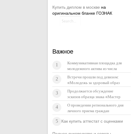
Купить диплом в москве
на
оригинальном бланке ГОЗНАК
Важное
Коммуникативная площадка для
1
молодежного актива из числа
коренных малочисленных
Встречи прошли под девизом:
2
народов Севера
«Молодежь за здоровый образ
жизни! Мои интересы и
Продолжается обсуждение
3
ценности».
эскизов образца знака «Мастер
фольклорного жанра»
О проведении регионального дня
4
личного приема граждан
5
Как купить аттестат с оценками
Полное руководство и советы