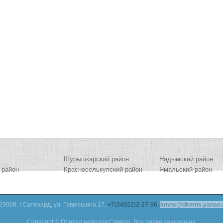
Шурышкарский район
Надымский район
 район
Красноселькупский район
Ямальский район
29008, г.Салехард, ул. Гаврюшина 17,
+7(34922)2-27-96,
kmns@dkmns.yanao.
Copyright © Портал народов Севера. Все права защищены.