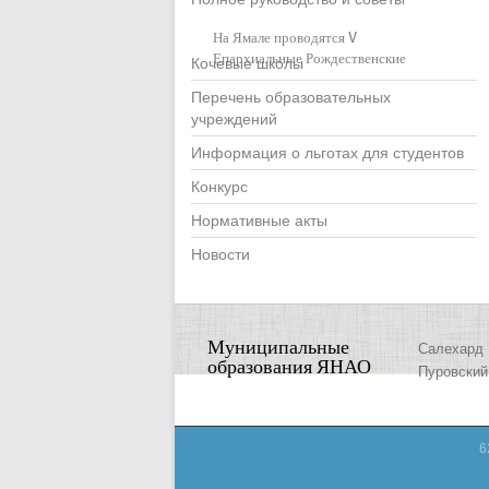
На Ямале проводятся V
Епархиальные Рождественские
Кочевые школы
образовательные чтения
Перечень образовательных
«Традиции и новации: культура,
учреждений
общество, личность»
Информация о льготах для студентов
Конкурс
Нормативные акты
Новости
Муниципальные
Салехард
образования ЯНАО
Пуровский
6