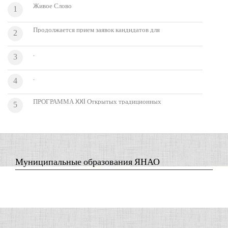
Живое Слово
1
Продолжается прием заявок кандидатов для
2
участия в конкурсе на присуждение специальных
премий имени П.Е. Салтыкова, Л.В. Лапцуя, С.И.
.
3
Ирикова
.
4
ПРОГРАММА XXI Открытых традиционных
5
соревнований оленеводов на Кубок Губернатора
Ямало-Ненецкого автономного округа (12 – 13
марта 2016 года)
Муниципальные образования ЯНАО