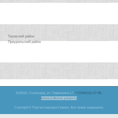
Тазовский район
Приуральский район
629008, г.Салехард, ул. Гаврюшина 17,
+7(34922)2-27-96,
kmns@dkmns.yanao.ru
Copyright © Портал народов Севера. Все права защищены.