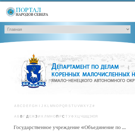
A
B
C
D
E
F
G
H
I
J
K
L
M
N
O
P
Q
R
S
T
U
V
W
X
Y
Z
#
А
Б
В
Г
Д
Е
Ж
З
И
К
Л
М
Н
О
П
Р
С
Т
У
Ф
Х
Ц
Ч
Ш
Щ
Э
Ю
Я
Государственное учреждение «Объединение по экономическому развитию коренных малочисленных народов Севера» Архив