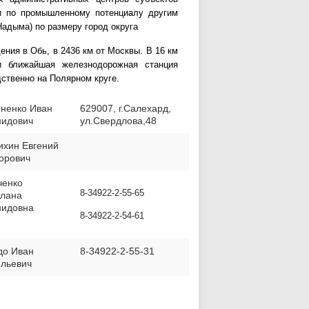
 и по промышленному потенциалу другим
Надыма) по размеру город округа
ения в Обь, в 2436 км от Москвы. В 16 км
и ближайшая железнодорожная станция
ственно на Полярном круге.
ненко Иван
629007, г.Салехард,
нидович
ул.Свердлова,48
ихин Евгений
орович
ченко
8-34922-2-55-65
тлана
нидовна
8-34922-2-54-61
до Иван
8-34922-2-55-31
ильевич