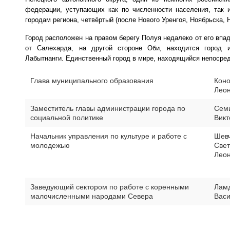
федерации, уступающих как по численности населения, так
городам региона, четвёртый (после Нового Уренгоя, Ноябрьска, 
Город расположен на правом берегу Полуя недалеко от его впад
от Салехарда, на другой стороне Оби, находится город 
Лабытнанги. Единственный город в мире, находящийся непосред
Глава муниципального образования
Коно
Лео
Заместитель главы администрации города по
Сем
социальной политике
Викт
Начальник управления по культуре и работе с
Шев
молодежью
Све
Лео
Заведующий сектором по работе с коренными
Лам
малочисленными народами Севера
Вас