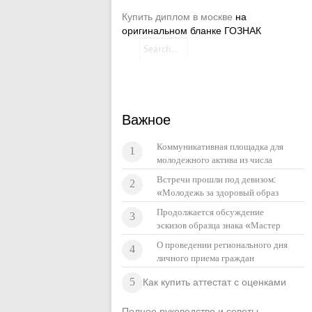
Купить диплом в москве
на
оригинальном бланке ГОЗНАК
Важное
Коммуникативная площадка для
1
молодежного актива из числа
коренных малочисленных
Встречи прошли под девизом:
2
народов Севера
«Молодежь за здоровый образ
жизни! Мои интересы и
Продолжается обсуждение
3
ценности».
эскизов образца знака «Мастер
фольклорного жанра»
О проведении регионального дня
4
личного приема граждан
5
Как купить аттестат с оценками
Полное руководство и советы