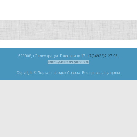
629008, г.Салехард, ул. Гаврюшина 17,
+7(34922)2-27-96,
kmns@dkmns.yanao.ru
Copyright © Портал народов Севера. Все права защищены.