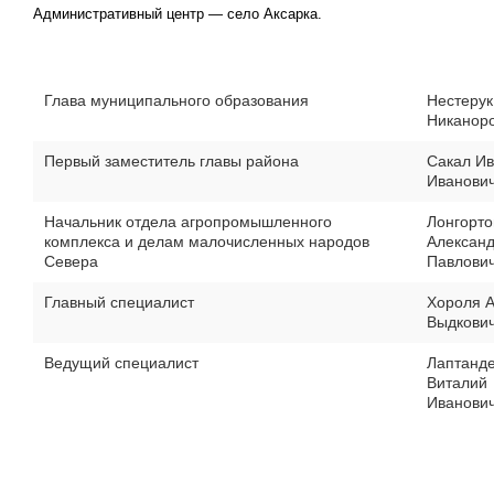
Административный центр — село Аксарка.
Глава муниципального образования
Нестерук
Никанор
Первый заместитель главы района
Сакал И
Иванови
Начальник отдела агропромышленного
Лонгорто
комплекса и делам малочисленных народов
Алексан
Севера
Павлови
Главный специалист
Хороля 
Выдкови
Ведущий специалист
Лаптанд
Виталий
Иванови