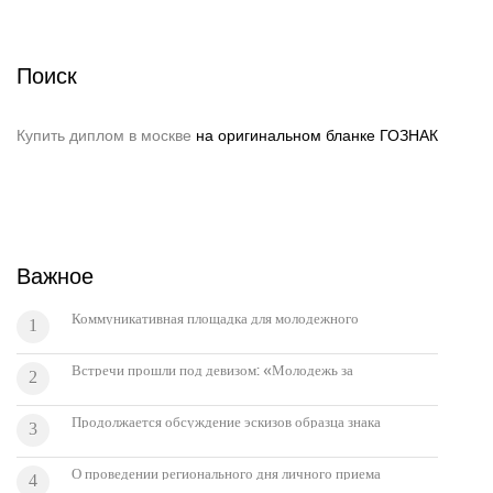
Поиск
Купить диплом в москве
на оригинальном бланке ГОЗНАК
Важное
Коммуникативная площадка для молодежного
1
актива из числа коренных малочисленных народов
Севера
Встречи прошли под девизом: «Молодежь за
2
здоровый образ жизни! Мои интересы и
ценности».
Продолжается обсуждение эскизов образца знака
3
«Мастер фольклорного жанра»
О проведении регионального дня личного приема
4